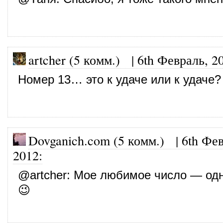
artcher (5 комм.)
|
6th Февраль, 2
Номер 13… это к удаче или к удаче? 
Dovganich.com (5 комм.)
|
6th Фев
2012
:
@
artcher
: Мое любимое число — одн
😉