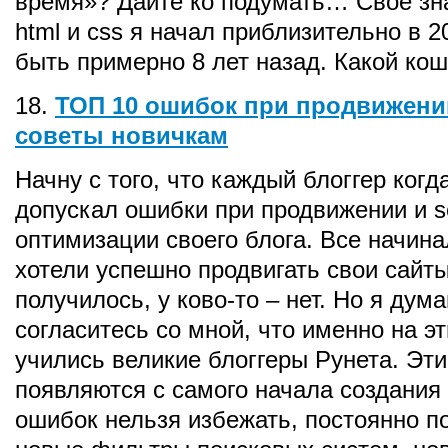
время»? Дайте ко подумать… Свое зн
html и css я начал приблизительно в 2
быть примерно 8 лет назад. Какой ко
18.
ТОП 10 ошибок при продвижении
советы новичкам
Начну с того, что каждый блоггер когд
допускал ошибки при продвижении и s
оптимизации своего блога. Все начинал
хотели успешно продвигать свои сайты
получилось, у ково-то – нет. Но я дум
согласитесь со мной, что именно на э
учились великие блоггеры Рунета. Эт
появляются с самого начала создания 
ошибок нельзя избежать, постоянно п