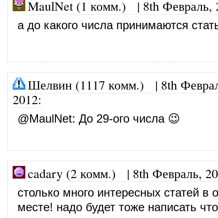
MaulNet (1 комм.) |
8th Февраль, 
а до какого числа принимаются стат
Шелвин (1117 комм.)
|
8th Февра
2012
:
@
MaulNet
: До 29-ого числа 😉
cadary (2 комм.)
|
8th Февраль, 2
столько много интересных статей в 
месте! надо будет тоже написать что