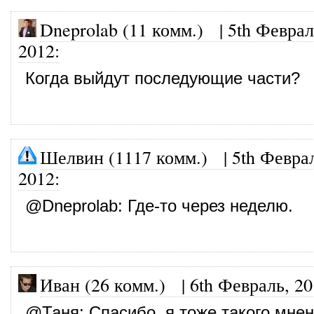
Dneprolab (11 комм.)
|
5th Феврал
2012
:
Когда выйдут последующие части?
Шелвин (1117 комм.)
|
5th Февра
2012
:
@
Dneprolab
: Где-то через неделю.
Иван (26 комм.)
|
6th Февраль, 2
@
Таня
: Спасибо, я тоже такого мнен