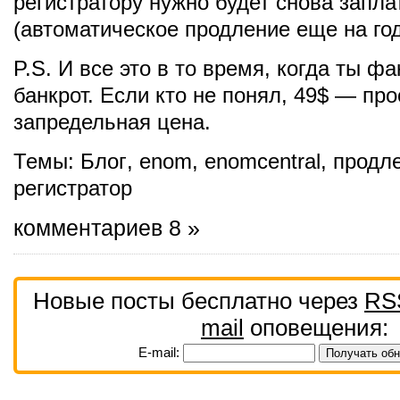
регистратору нужно будет снова запла
(автоматическое продление еще на год
P.S. И все это в то время, когда ты ф
банкрот. Если кто не понял, 49$ — про
запредельная цена.
Темы:
Блог
,
enom
,
enomcentral
,
продл
регистратор
комментариев 8 »
Новые посты бесплатно через
RS
mail
оповещения:
E-mail: