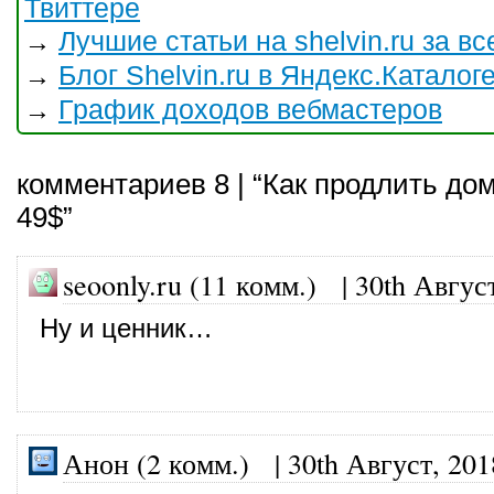
Твиттере
Лучшие статьи на shelvin.ru за в
→
Блог Shelvin.ru в Яндекс.Каталог
→
График доходов вебмастеров
→
комментариев 8 | “Как продлить доме
49$”
seoonly.ru (11 комм.)
|
30th Авгус
Ну и ценник…
Анон (2 комм.)
|
30th Август, 201