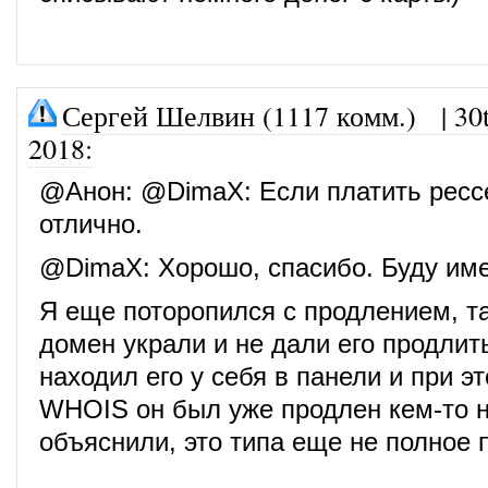
Сергей Шелвин (1117 комм.)
|
30
2018
:
@
Анон
: @
DimaX
: Если платить ресс
отлично.
@
DimaX
: Хорошо, спасибо. Буду име
Я еще поторопился с продлением, та
домен украли и не дали его продлит
находил его у себя в панели и при э
WHOIS он был уже продлен кем-то н
объяснили, это типа еще не полное 