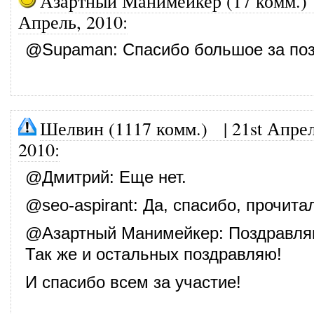
Азартный Манимейкер (17 комм.)
Апрель, 2010
:
@
Supaman
: Спасибо большое за по
Шелвин (1117 комм.)
|
21st Апрел
2010
:
@
Дмитрий
: Еще нет.
@
seo-aspirant
: Да, спасибо, прочита
@
Азартный Манимейкер
: Поздравля
Так же и остальных поздравляю!
И спасибо всем за участие!