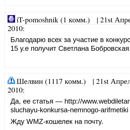
iT-pomoshnik (1 комм.)
|
21st Апр
2010
:
Благодарю всех за участие в конкур
15 у.е получит Светлана Бобровская
Шелвин (1117 комм.)
|
21st Апрел
2010
:
Да, ее статья —
http://www.webdiletan
sluchayu-konkursa-nemnogo-arifmetiki
Жду WMZ-кошелек на почту.