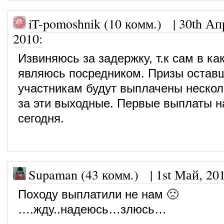
iT-pomoshnik (10 комм.)
|
30th Ап
2010
:
Извиняюсь за задержку, т.к сам в ка
являюсь посредником. Призы остав
участникам будут выплачены неско
за эти выходные. Первые выплаты н
сегодня.
Supaman (43 комм.)
|
1st Май, 20
Походу выплатили не нам 🙁
….жду..надеюсь…злюсь…