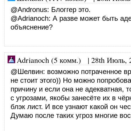
@
Andronus
: Блоггер это.
@
Adrianoch
: А разве может быть ад
объяснение?
Adrianoch (5 комм.)
|
28th Июль, 
@
Шелвин
: возможно потраченное в
не стоит этого)) Но можно попробова
причину и если она не адекватная, т
с угрозами, якобы занесёте их в чёр
блэк лист. И все узнают какой он че
Думаю после таких угроз многие вос