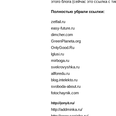
этого блога (сейчас это ссылка с ти
Полностью убрали ссылки:
zetfail.ru
easy-future.ru
dimcher.com
GreenPlaneta.org
OnlyGood.Ru
lglusi.ru
mirboga.ru
svekrovyshka.ru
allforedu.ru
blog.intelekto.ru
svoboda-about.ru
fotochaynik.com
http://jonyit.ru/
http://addminka.ru/
http://www.seoizba.ru/