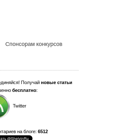
Спонсорам конкурсов
единяйся! Получай
новые статьи
шенно
бесплатно
:
Twitter
тариев на блоге:
6512