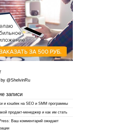
r
 by @ShelvinRu
е записи
ки и кэшбек на SEO и SMM программы
акой продакт-менеджер и как им стать
Press: Ваш комментарий ожидает
рации