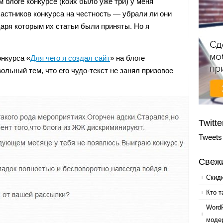
 блоге конкурсе (коих было уже три) у меня
астников конкурса на честность — убрали ли они
даря которым их статьи были приняты. Но я
онкурса «
Для чего я создал сайт
» на блоге
ольный тем, что его чудо-текст не занял призовое
Twitte
Tweets
Свежи
Скид
Кто т
Word
моде