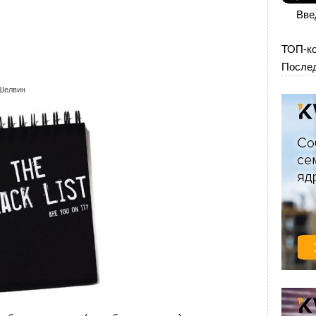
Вве
ТОП-к
Послед
Шелвин