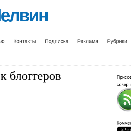
Шелвин
ью
Контакты
Подписка
Реклама
Рубрики
к блоггеров
Присо
совер
Коммен