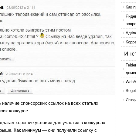
Как п
Янде
вопр
Адбл
Корр
Инс
Telde
доме
WebAr
Beget
Инте
ь наличие спонсорских ссылок на всех статьях,
моих конкурсе.
едлагал хорошие условия для участия в конкурсах
грыше. Как минимум — они получали ссылку с