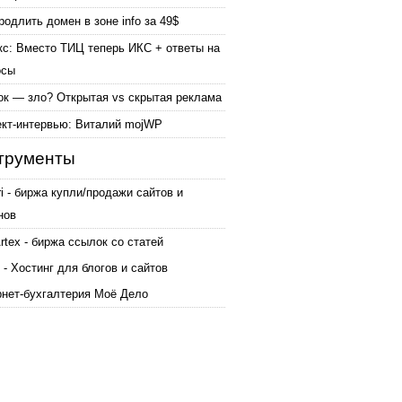
родлить домен в зоне info за 49$
кс: Вместо ТИЦ теперь ИКС + ответы на
осы
ок — зло? Открытая vs скрытая реклама
ект-интервью: Виталий mojWP
трументы
ri - биржа купли/продажи сайтов и
нов
tex - биржа ссылок со статей
 - Хостинг для блогов и сайтов
рнет-бухгалтерия Моё Дело