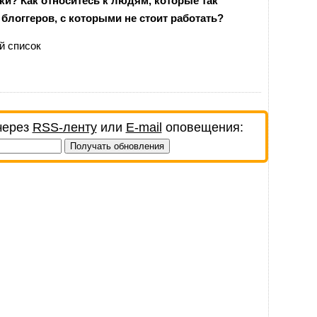
ки? Как относитесь к людям, которые так
блоггеров, с которыми не стоит работать?
й список
через
RSS-ленту
или
E-mail
оповещения: