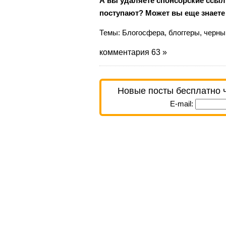
А вы удаляете спонсорские ссыл
поступают? Может вы еще знаете 
Темы:
Блогосфера
,
блоггеры
,
черны
комментария 63 »
Новые посты бесплатно 
E-mail: