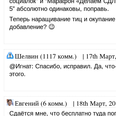
социалок” и “Марафон «Делаем СДЛ 
5” абсолютно одинаковы, поправь.
Теперь наращивание тиц и окупание 
добавление? 😉
Шелвин (1117 комм.)
|
17th Март
@
Игнат
: Спасибо, исправил. Да, что
этого.
Евгений (6 комм.)
|
18th Март, 2
Сдаётся мне, что бесплатно туда по