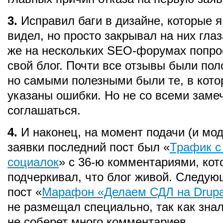
3.
Исправил баги в дизайне, которые я
видел, но просто закрывал на них глаз
же на нескольких SEO-форумах попро
свой блог. Почти все отзывы были по
но самыми полезными были те, в кот
указаны ошибки. Но не со всеми зам
соглашаться.
4.
И наконец, на момент подачи (и мо
заявки последний пост был «
Трафик с
социалок
» c 36-ю комментариями, ко
подчеркивал, что блог живой. Следую
пост «
Марафон «Делаем СДЛ на Drupal
не размещал специально, так как знал
не соберет много комментариев.