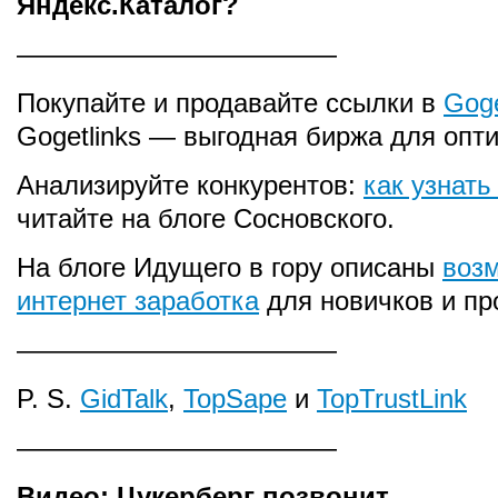
Яндекс.Каталог?
————————————
Покупайте и продавайте ссылки в
Goge
Gogetlinks — выгодная биржа для опт
Анализируйте конкурентов:
как узнать
читайте на блоге Сосновского.
На блоге Идущего в гору описаны
воз
интернет заработка
для новичков и пр
————————————
P. S.
GidTalk
,
TopSape
и
TopTrustLink
————————————
Видео: Цукерберг позвонит