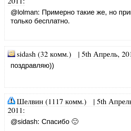
2011
:
@
lolman
: Примерно такие же, но пр
только бесплатно.
sidash (32 комм.)
|
5th Апрель, 20
поздравляю))
Шелвин (1117 комм.)
|
5th Апрел
2011
:
@
sidash
: Спасибо 🙂