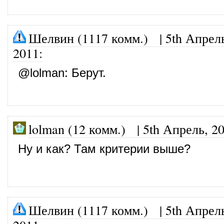
Шелвин (1117 комм.)
|
5th Апрел
2011
:
@
lolman
: Берут.
lolman (12 комм.) |
5th Апрель, 2
Ну и как? Там критерии выше?
Шелвин (1117 комм.)
|
5th Апрел