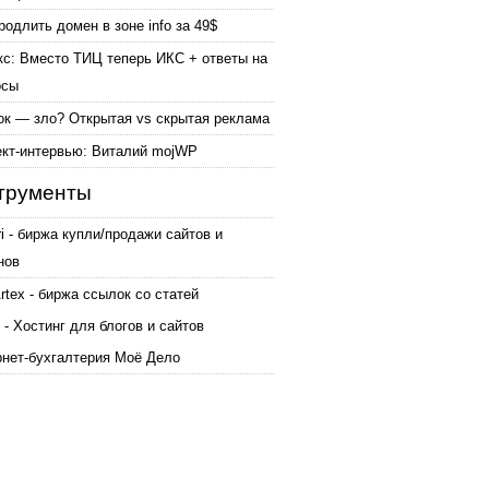
родлить домен в зоне info за 49$
кс: Вместо ТИЦ теперь ИКС + ответы на
осы
ок — зло? Открытая vs скрытая реклама
ект-интервью: Виталий mojWP
трументы
ri - биржа купли/продажи сайтов и
нов
tex - биржа ссылок со статей
 - Хостинг для блогов и сайтов
рнет-бухгалтерия Моё Дело