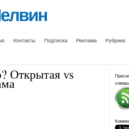
Шелвин
ью
Контакты
Подписка
Реклама
Рубрики
? Открытая vs
Присо
ама
совер
Коммен