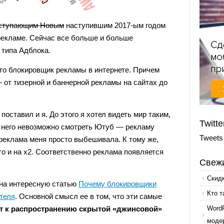
ступающим Новым
наступившим 2017-ым годом
о рекламе. Сейчас все больше и больше
типа Адблока.
 это блокировщик рекламы в интернете. Причем
— от тизерной и баннерной рекламы на сайтах до
оставил и я. До этого я хотел видеть мир таким,
Twitte
ез него невозможно смотреть Ютуб — рекламу
Tweets
а реклама меня просто выбешивала. К тому же,
 то и на x2. Соответственно реклама появляется
Свежи
Скид
 на интересную статью
Почему блокировщики
Кто т
теля
. Основной смысл ее в том, что эти самые
 к распространению скрытой «джинсовой»
Word
моде