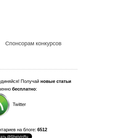
Спонсорам конкурсов
единяйся! Получай
новые статьи
шенно
бесплатно
:
Twitter
тариев на блоге:
6512