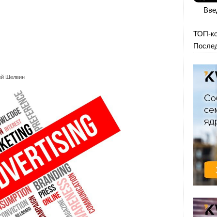
Вве
ТОП-к
Послед
ей Шелвин