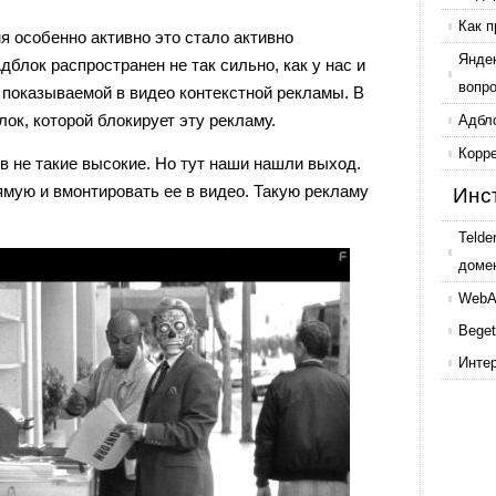
Как п
я особенно активно это стало активно
Янде
блок распространен не так сильно, как у нас и
вопр
 показываемой в видео контекстной рекламы. В
ок, которой блокирует эту рекламу.
Адбл
Корр
 не такие высокие. Но тут наши нашли выход.
мую и вмонтировать ее в видео. Такую рекламу
Инс
Telde
доме
WebAr
Beget
Инте