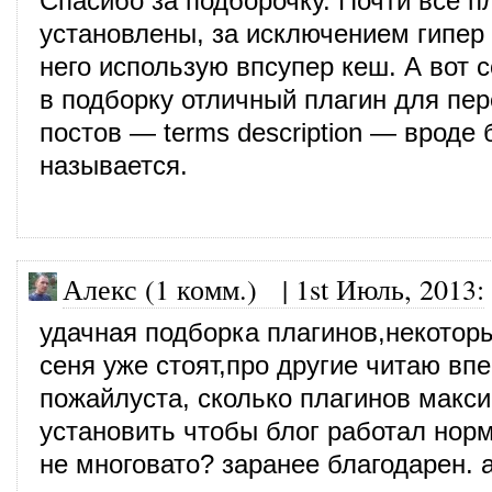
Спасибо за подборочку. Почти все п
установлены, за исключением гипер
него использую впсупер кеш. А вот 
в подборку отличный плагин для пе
постов — terms description — вроде 
называется.
Алекс (1 комм.)
|
1st Июль, 2013
:
удачная подборка плагинов,некотор
сеня уже стоят,про другие читаю вп
пожайлуста, сколько плагинов макс
установить чтобы блог работал нор
не многовато? заранее благодарен. 