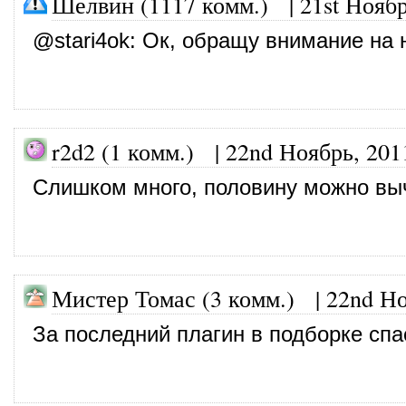
Шелвин (1117 комм.)
|
21st Ноябр
@
stari4ok
: Ок, обращу внимание на 
r2d2 (1 комм.)
|
22nd Ноябрь, 201
Слишком много, половину можно вы
Мистер Томас (3 комм.)
|
22nd Но
За последний плагин в подборке спа