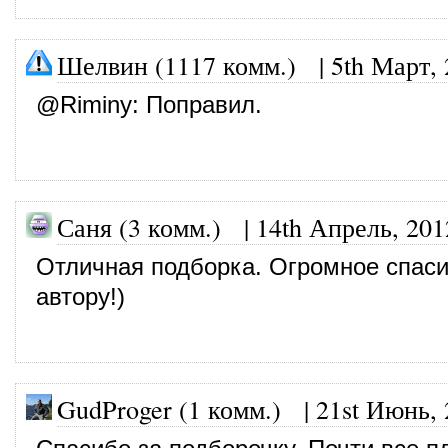
Шелвин (1117 комм.)
|
5th Март,
@
Riminy
: Поправил.
Саня (3 комм.)
|
14th Апрель, 201
Отличная подборка. Огромное спас
автору!)
GudProger (1 комм.)
|
21st Июнь, 