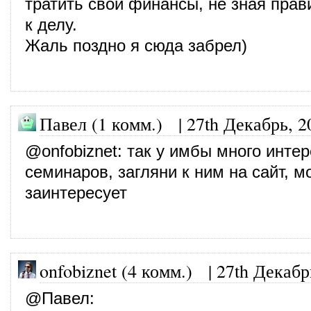
тратить свои финансы, не зная прав
к делу.
Жаль поздно я сюда забрел)
Павел (1 комм.) |
27th Декабрь, 2
@
onfobiznet
: так у имбы много инте
семинаров, загляни к ним на сайт, м
заинтересует
onfobiznet (4 комм.)
|
27th Декабр
@
Павел
: