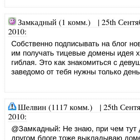
Замкадный (1 комм.)
|
25th Сентя
2010
:
Собственно подписывать на блог но
им получать тицевые домены идея х
гиблая. Это как знакомиться с деву
заведомо от тебя нужны только день
Шелвин (1117 комм.)
|
25th Сент
2010
:
@
Замкадный
: Не знаю, при чем тут
другом блоге тоже выкладываю дом