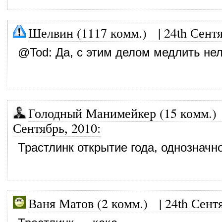
Шелвин (1117 комм.)
|
24th Сент
@
Tod
: Да, с этим делом медлить нел
Голодный Манимейкер (15 комм.)
Сентябрь, 2010
:
Трастлинк открытие года, однозначно
Ваня Матов (2 комм.)
|
24th Сент