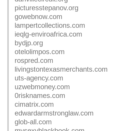
picturesstepanov.org
gowebnow.com
lampertcollections.com
ieqlg-enviroafrica.com
bydjp.org
otelolimpos.com
rospred.com
livingstontexasmerchants.com
uts-agency.com
uzwebmoney.com
0risknames.com
cimatrix.com
edwardarmstronglaw.com
glob-all.com
mysexyblackbook.com