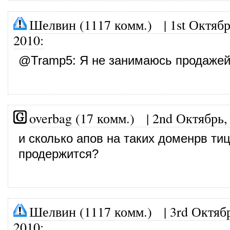
Шелвин (1117 комм.)
|
1st Октябр
2010
:
@
Tramp5
: Я не занимаюсь продажей
overbag (17 комм.)
|
2nd Октябрь,
и сколько апов на таких доменрв тиц
продержится?
Шелвин (1117 комм.)
|
3rd Октяб
2010
: