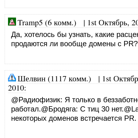
Tramp5 (6 комм.)
|
1st Октябрь, 2
Да, хотелось бы узнать, какие расце
продаются ли вообще домены с PR?
Шелвин (1117 комм.)
|
1st Октябр
2010
:
@
Радиофизик
: Я только в беззабот
работал.@
Бродяга
: С тиц 30 нет.@
L
некоторых доменов встречается PR.