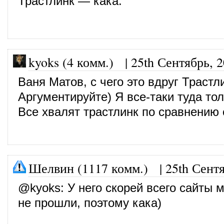
Трастлинк — кака.
kyoks (4 комм.)
|
25th Сентябрь, 
Ваня Матов, с чего это вдруг Трастл
Аргументируйте) Я все-таки туда тол
Все хвалят трастлинк по сравнению 
Шелвин (1117 комм.)
|
25th Сент
@
kyoks
: У него скорей всего сайты
не прошли, поэтому кака)