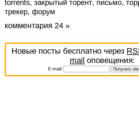
torrents
,
закрытый торент
,
письмо
,
тор
трекер
,
форум
комментария 24 »
Новые посты бесплатно через
RS
mail
оповещения:
E-mail: