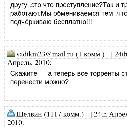
другу ,это что преступление?Так и т
работают.Мы обмениваемся тем ,что 
подчёркиваю бесплатно!!!
vadikm23@mail.ru (1 комм.)
|
24t
Апрель, 2010
:
Скажите — а теперь все торренты ст
перенести можно?
Шелвин (1117 комм.)
|
24th Апре
2010
: