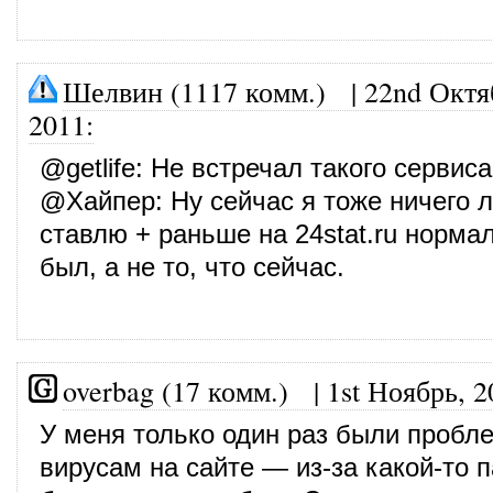
Шелвин (1117 комм.)
|
22nd Октя
2011
:
@
getlife
: Не встречал такого сервиса
@
Хайпер
: Ну сейчас я тоже ничего 
ставлю + раньше на 24stat.ru норма
был, а не то, что сейчас.
overbag (17 комм.)
|
1st Ноябрь, 2
У меня только один раз были пробл
вирусам на сайте — из-за какой-то п