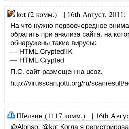
kot (2 комм.) |
16th Август, 2011
:
На что нужно первоочередное вним
обратить при анализа сайта, на кот
обнаружены такие вирусы:
— HTML.Crypted!IK
— HTML.Crypted
П.С. сайт размещен на ucoz.
http://virusscan.jotti.org/ru/scanres
Шелвин (1117 комм.)
|
16th Авгус
@
Alonso
, @
kot
Когда я регистрирова