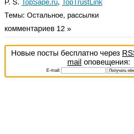
P. S.
TopSape.ru
,
TopTrustLink
Темы:
Остальное
,
рассылки
комментариев 12 »
Новые посты бесплатно через
RS
mail
оповещения:
E-mail: