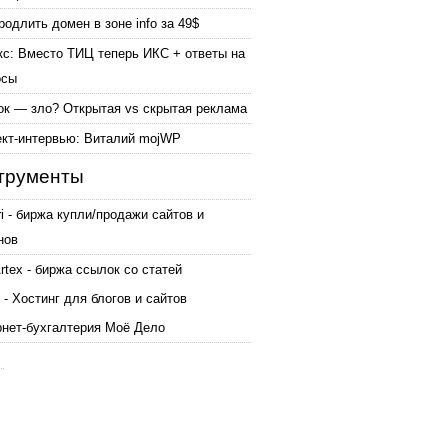
родлить домен в зоне info за 49$
кс: Вместо ТИЦ теперь ИКС + ответы на
осы
ок — зло? Открытая vs скрытая реклама
ект-интервью: Виталий mojWP
трументы
ri - биржа купли/продажи сайтов и
нов
tex - биржа ссылок со статей
 - Хостинг для блогов и сайтов
рнет-бухгалтерия Моё Дело