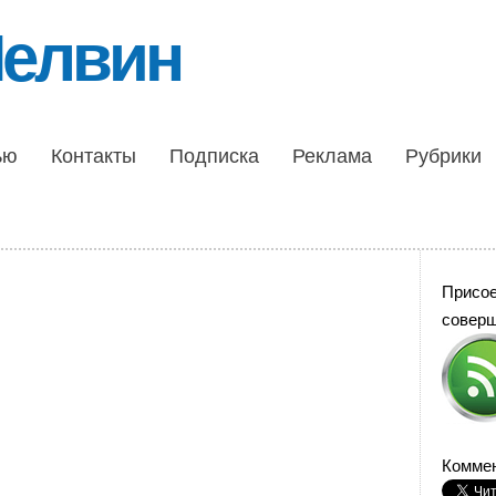
Шелвин
ью
Контакты
Подписка
Реклама
Рубрики
Присо
совер
Коммен