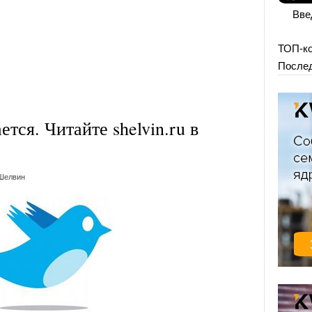
Вве
ТОП-к
Послед
тся. Читайте shelvin.ru в
Шелвин