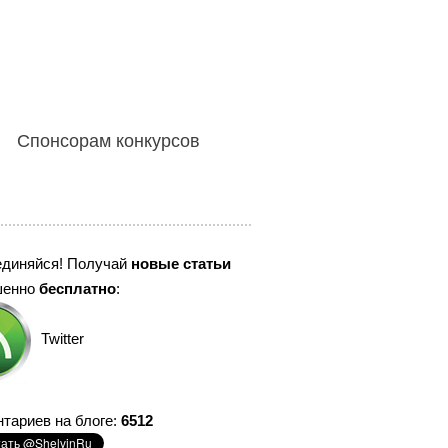
Спонсорам конкурсов
единяйся! Получай
новые статьи
шенно
бесплатно
:
Twitter
тариев на блоге:
6512