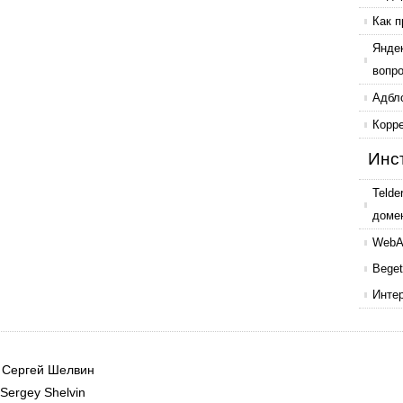
Как п
Янде
вопр
Адбл
Корр
Инс
Telde
доме
WebAr
Beget
Инте
|
Сергей Шелвин
Sergey Shelvin