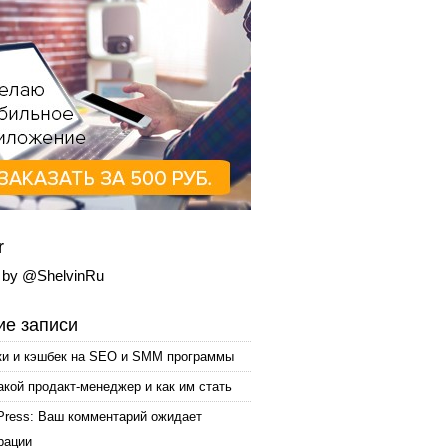
r
 by @ShelvinRu
е записи
ки и кэшбек на SEO и SMM программы
акой продакт-менеджер и как им стать
Press: Ваш комментарий ожидает
рации