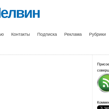
Шелвин
ью
Контакты
Подписка
Реклама
Рубрики
Присо
совер
Коммен