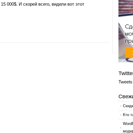
 15 000$. И скорей всего, видели вот этот
Twitte
Tweets
Свежи
Скид
Кто т
Word
моде