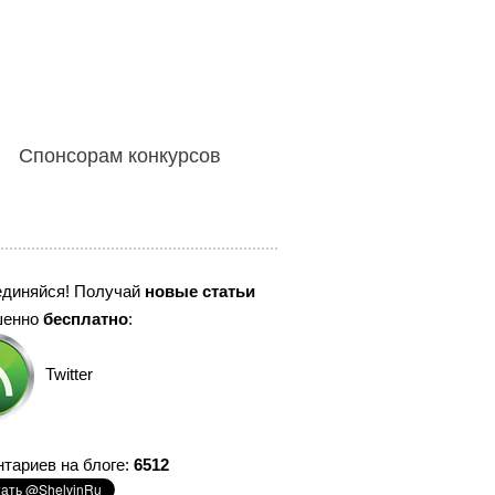
Спонсорам конкурсов
единяйся! Получай
новые статьи
шенно
бесплатно
:
Twitter
тариев на блоге:
6512