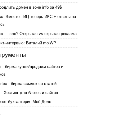
родлить домен в зоне info за 49$
кс: Вместо ТИЦ теперь ИКС + ответы на
осы
ок — зло? Открытая vs скрытая реклама
ект-интервью: Виталий mojWP
трументы
ri - биржа купли/продажи сайтов и
нов
tex - биржа ссылок со статей
 - Хостинг для блогов и сайтов
рнет-бухгалтерия Моё Дело