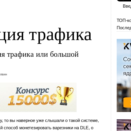
Вве
ТОП-к
ция трафика
Послед
ия трафика или большой
лвин
у, то вы наверное уже слышали о такой системе,
ый способ монетезировать варезники на DLE, о