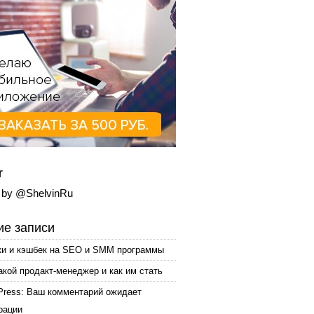
r
 by @ShelvinRu
е записи
ки и кэшбек на SEO и SMM программы
акой продакт-менеджер и как им стать
Press: Ваш комментарий ожидает
рации