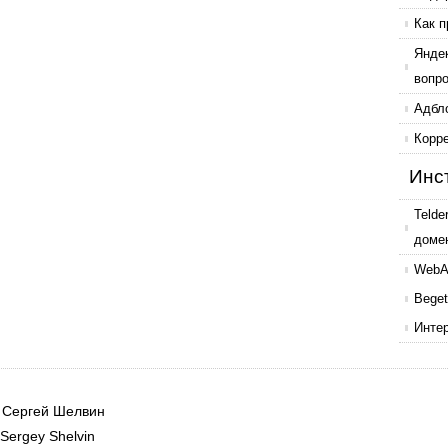
Как п
Янде
вопр
Адбл
Корр
Инс
Telde
доме
WebAr
Beget
Инте
|
Сергей Шелвин
Sergey Shelvin