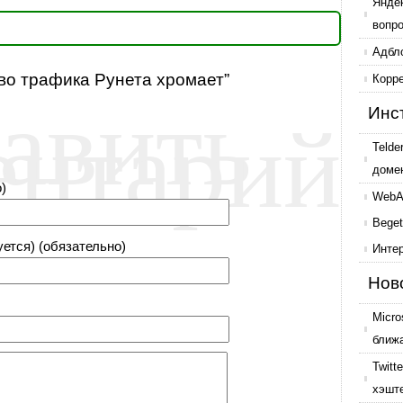
Янде
вопр
Адбл
тво трафика Рунета хромает”
авить
Корр
ентарий
Инс
Telde
доме
)
WebAr
Beget
уется) (обязательно)
Инте
Нов
Micro
ближ
Twitt
хэшт