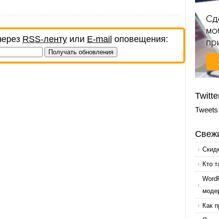
через
RSS-ленту
или
E-mail
оповещения:
Twitte
Tweets
Свежи
Скид
Кто т
Word
моде
Как п