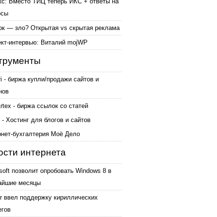
кс: Вместо ТИЦ теперь ИКС + ответы на
осы
ок — зло? Открытая vs скрытая реклама
ект-интервью: Виталий mojWP
трументы
ri - биржа купли/продажи сайтов и
нов
tex - биржа ссылок со статей
 - Хостинг для блогов и сайтов
рнет-бухгалтерия Моё Дело
ости интернета
soft позволит опробовать Windows 8 в
айшие месяцы
er ввел поддержку кириллических
егов