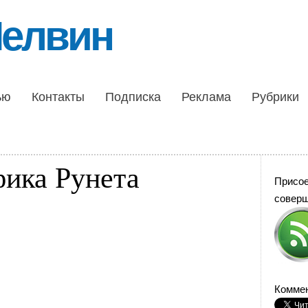
Шелвин
ью
Контакты
Подписка
Реклама
Рубрики
фика Рунета
Присо
совер
Коммен