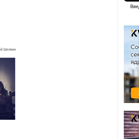
Вве
ей Шелвин