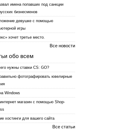
азвал имена попавших под санкции
русских бизнесменов
ложение девушке с помощью
ьютерной игры
кс» хочет третье место.
Все новости
тьи обо всем
чего нужны ставки CS: GO?
правильно фотографировать ювелирные
лия
на Windows
интернет магазин с помощью Shop-
ess
е хостинги для вашего сайта
Все статьи