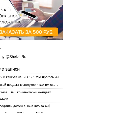
r
 by @ShelvinRu
е записи
ки и кэшбек на SEO и SMM программы
акой продакт-менеджер и как им стать
Press: Ваш комментарий ожидает
рации
родлить домен в зоне info за 49$