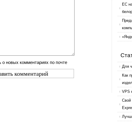
ЕС н
бело
Пред
комп
«Янде
Ста
 о новых комментариях по почте
Для 
Как 
изде
VPS 
Свой 
Expr
Лучши