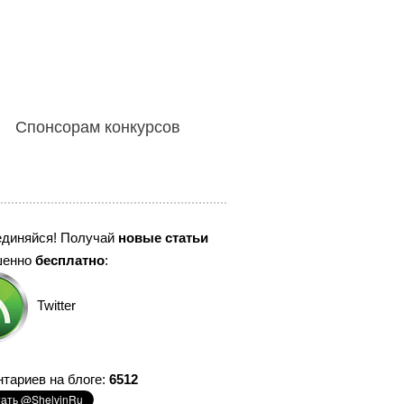
Спонсорам конкурсов
единяйся! Получай
новые статьи
шенно
бесплатно
:
Twitter
тариев на блоге:
6512