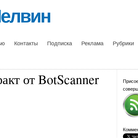
Шелвин
ью
Контакты
Подписка
Реклама
Рубрики
акт от BotScanner
Присо
совер
Коммен