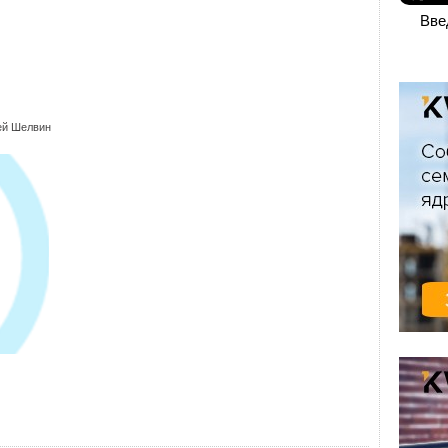
Вве
ей Шелвин