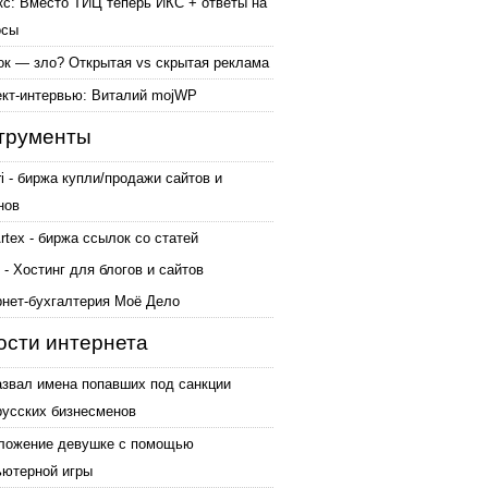
кс: Вместо ТИЦ теперь ИКС + ответы на
осы
ок — зло? Открытая vs скрытая реклама
ект-интервью: Виталий mojWP
трументы
ri - биржа купли/продажи сайтов и
нов
tex - биржа ссылок со статей
 - Хостинг для блогов и сайтов
рнет-бухгалтерия Моё Дело
ости интернета
азвал имена попавших под санкции
русских бизнесменов
ложение девушке с помощью
ьютерной игры