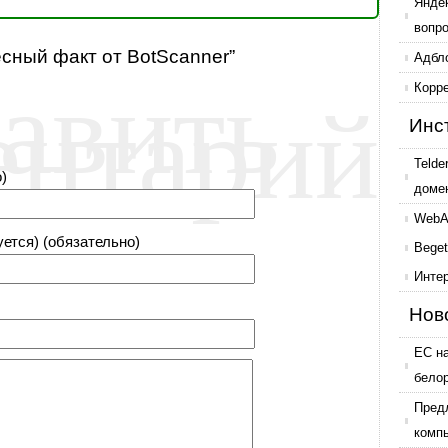
Янде
вопр
есный факт от BotScanner”
авить
Адбл
ентарий
Корр
Инс
Telde
)
доме
WebAr
уется) (обязательно)
Beget
Инте
Нов
ЕС н
бело
Пред
комп