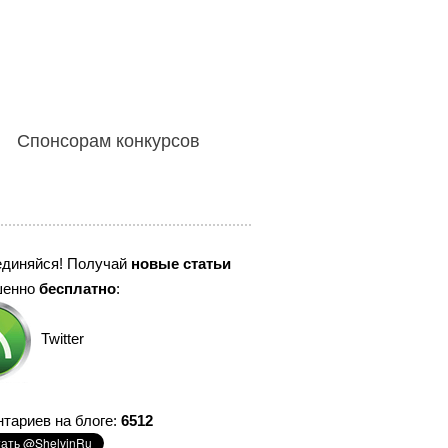
Спонсорам конкурсов
единяйся! Получай
новые статьи
шенно
бесплатно
:
Twitter
тариев на блоге:
6512