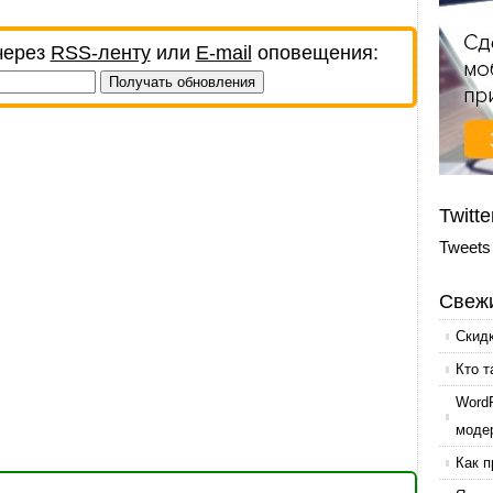
через
RSS-ленту
или
E-mail
оповещения:
Twitte
Tweets
Свежи
Скид
Кто т
Word
моде
Как п