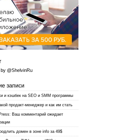
r
 by @ShelvinRu
е записи
ки и кэшбек на SEO и SMM программы
акой продакт-менеджер и как им стать
Press: Ваш комментарий ожидает
рации
родлить домен в зоне info за 49$