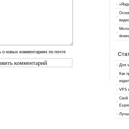
«Янде
Осно
виде
Micro
ближ
 о новых комментариях по почте
Ста
Для 
Как 
изде
VPS 
Свой 
Expr
Лучши